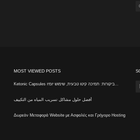
MOST VIEWED POSTS
S
Ketonic Capsules ביקורות: תמיכה קיטו טבעית, שימוש יומיו...
أفضل حلول مشاكل تسريب المياه من التكييف
Δωρεάν Μεταφορά Website με Ασφαλές και Γρήγορο Hosting