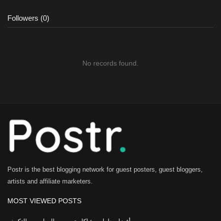
Followers (0)
No records found.
Postr is the best blogging network for guest posters, guest bloggers,
artists and affiliate marketers.
MOST VIEWED POSTS