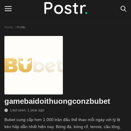
Home
Profile
Login
Register
All our platforms
Write for Postr
General
gamebaidoithuongconzbubet
Last seen: 1 year ago
Bubet cung cấp hơn 1.000 trận đấu thể thao mỗi ngày với tỷ lệ
kèo hấp dẫn nhất hiện nay. Bóng đá, bóng rổ, tennis, cầu lông,