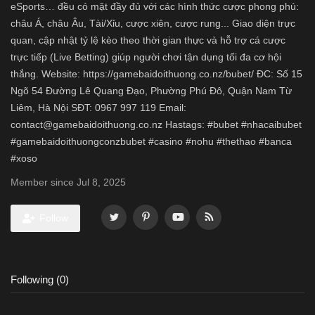
eSports… đều có mặt đầy đủ với các hình thức cược phong phú:
châu Á, châu Âu, Tài/Xỉu, cược xiên, cược rung... Giao diện trực
quan, cập nhật tỷ lệ kèo theo thời gian thực và hỗ trợ cá cược
trực tiếp (Live Betting) giúp người chơi tận dụng tối đa cơ hội
thắng. Website: https://gamebaidoithuong.co.nz/bubet/ ĐC: Số 15
Ngõ 54 Đường Lê Quang Đạo, Phường Phú Đô, Quận Nam Từ
Liêm, Hà Nội SĐT: 0967 997 119 Email:
contact@gamebaidoithuong.co.nz Hastags: #bubet #nhacaibubet
#gamebaidoithuongconzbubet #casino #nohu #thethao #banca
#xoso
Member since Jul 8, 2025
Follow
Following (0)