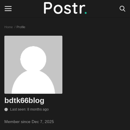
Home
Profile
Login
Register
All our platforms
Write for Postr
General
bdtk66blog
Last seen: 8 months ago
Member since Dec 7, 2025