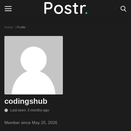
Home
Profile
Login
Register
All our platforms
Write for Postr
General
codingshub
Last seen: 3 months ago
Member since May 25, 2026