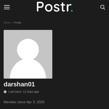
Home
Profile
Login
Register
All our platforms
Write for Postr
General
darshan01
Last seen: 12 days ago
Member since Apr 3, 2025