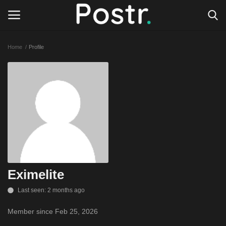
Home
Profile
Login
Register
All our platforms
Write for Postr
General
Eximelite
Last seen: 2 months ago
Member since Feb 25, 2026