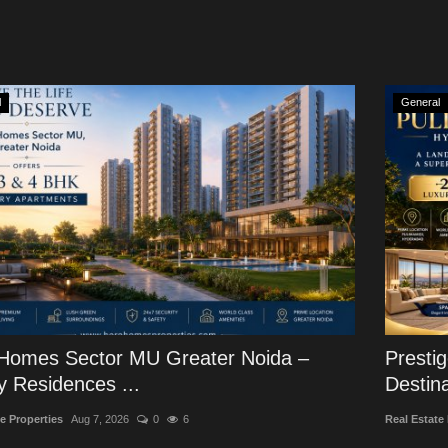
l
General
Homes Sector MU Greater Noida –
Presti
y Residences ...
Destina
e Properties
Aug 7, 2026
0
6
Real Estate