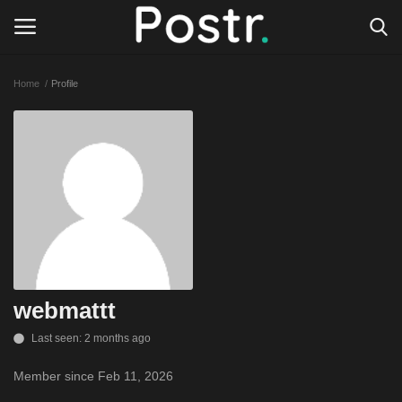
Home
Profile
Login
Register
All our platforms
Write for Postr
General
webmattt
Last seen: 2 months ago
Member since Feb 11, 2026