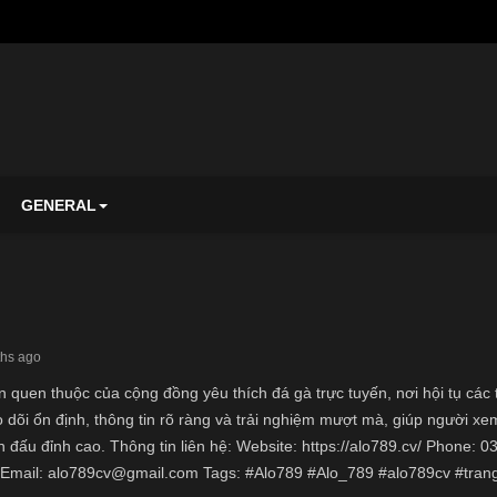
GENERAL
ths ago
 quen thuộc của cộng đồng yêu thích đá gà trực tuyến, nơi hội tụ các t
 dõi ổn định, thông tin rõ ràng và trải nghiệm mượt mà, giúp người xe
n đấu đỉnh cao. Thông tin liên hệ: Website: https://alo789.cv/ Phone:
 Email: alo789cv@gmail.com Tags: #Alo789 #Alo_789 #alo789cv #tra