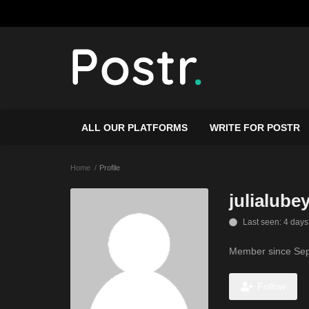
ALL OUR PLATFORMS
WRITE FOR POSTR
Home
Profile
julialube
Last seen: 4 days
Member since Sep
Follow