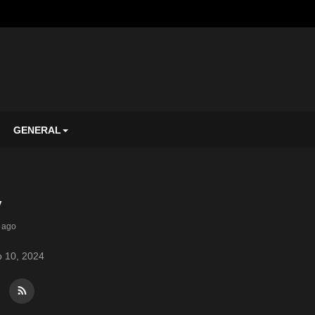
GENERAL
y
 ago
 10, 2024