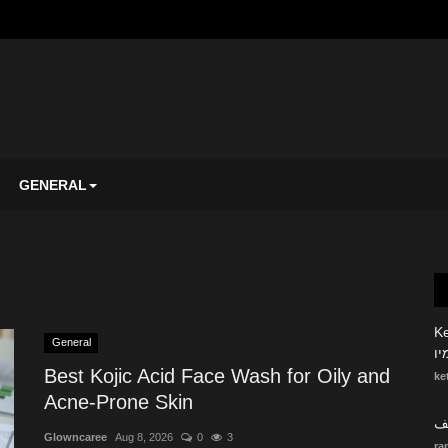
GENERAL
Ketoni
General
Best Kojic Acid Face Wash for Oily and
ke
Acne-Prone Skin
يف
Glowncaree
Aug 8, 2026
0
3
ra