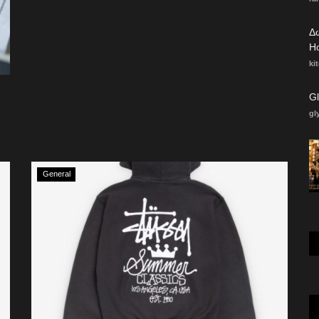
Δ
Ho
ki
gl
General