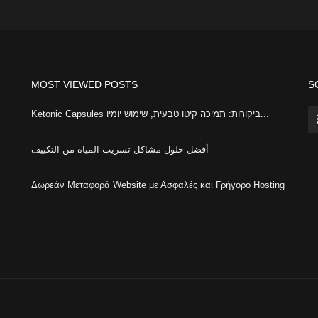
MOST VIEWED POSTS
S
Ketonic Capsules ביקורות: תמיכה קיטו טבעית, שימוש יומיו...
أفضل حلول مشاكل تسريب المياه من التكييف
Δωρεάν Μεταφορά Website με Ασφαλές και Γρήγορο Hosting