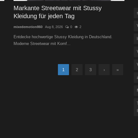
Markante Streetwear mit Stussy
Kleidung für jeden Tag
mixedemotion860
Aug 8, 2026
0
2
Entdecke hochwertige Stussy Kleidung in Deutschland.
Moderne Streetwear mit Komf...
1
2
3
›
»