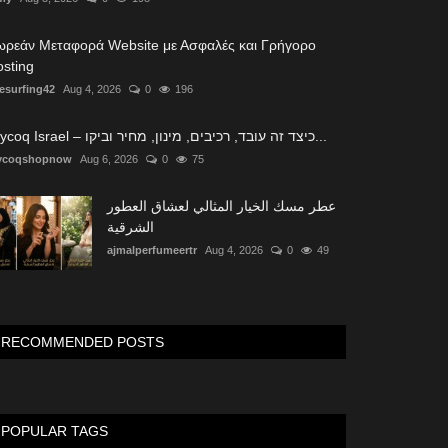
ωρεάν Μεταφορά Website με Ασφαλές και Γρήγορο
sting
tesurfing42
Aug 4, 2026
0
196
Glycoq Israel – כיצד זה עובד, רכיבים, מינון, מחיר וביקו...
ycoqshopnow
Aug 6, 2026
0
75
عطر مسك الخيار المثالي لعشاق العطور
الشرقية
ajmalperfumeertr
Aug 4, 2026
0
49
RECOMMENDED POSTS
POPULAR TAGS