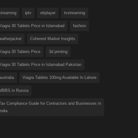
streaming
iptv
ottplayer
tvstreaming
Viagra 30 Tablets Price in Islamabad
fashion
leatherjacket
Coherent Market Insights
Viagra 30 Tablets Price
3d printing
Viagra 30 Tablets Price in Islamabad Pakistan
australia
Viagra Tablets 100mg Available In Lahore
MBBS in Russia
Tax Compliance Guide for Contractors and Businesses in
India.